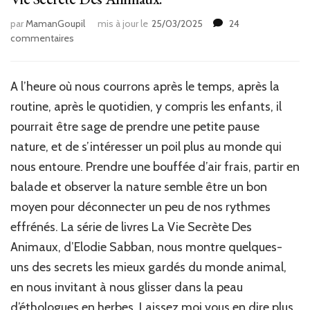
par
MamanGoupil
mis à jour le
25/03/2025
24
sur
commentaires
L’éthologie
à
portée
A l’heure où nous courrons après le temps, après la
de
routine, après le quotidien, y compris les enfants, il
main
avec
pourrait être sage de prendre une petite pause
les
nature, et de s’intéresser un poil plus au monde qui
ouvrages
nous entoure. Prendre une bouffée d’air frais, partir en
La
Vie
balade et observer la nature semble être un bon
Secrète
moyen pour déconnecter un peu de nos rythmes
Des
effrénés. La série de livres La Vie Secrète Des
Animaux.
Animaux, d’Elodie Sabban, nous montre quelques-
uns des secrets les mieux gardés du monde animal,
en nous invitant à nous glisser dans la peau
d’éthologues en herbes. Laissez moi vous en dire plus.