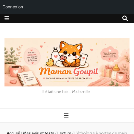
Connexion
Il était une fois… Ma famille.
Accueil
/
Mes avis et tests
/
Lecture
/
L’éthologie à portée de main