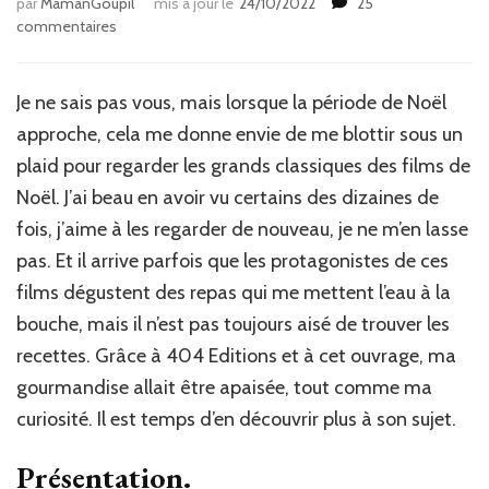
par
MamanGoupil
mis à jour le
24/10/2022
25
sur
commentaires
Cuisine :
Les
Recettes
Je ne sais pas vous, mais lorsque la période de Noël
des
approche, cela me donne envie de me blottir sous un
films
de
plaid pour regarder les grands classiques des films de
Noël.
Noël. J’ai beau en avoir vu certains des dizaines de
fois, j’aime à les regarder de nouveau, je ne m’en lasse
pas. Et il arrive parfois que les protagonistes de ces
films dégustent des repas qui me mettent l’eau à la
bouche, mais il n’est pas toujours aisé de trouver les
recettes. Grâce à 404 Editions et à cet ouvrage, ma
gourmandise allait être apaisée, tout comme ma
curiosité. Il est temps d’en découvrir plus à son sujet.
Présentation.