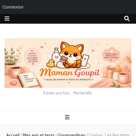
Connexion
Il était une fois… Ma famille.
Accueil
/
Mes avis et tests
/
Gourmandises
/
Cuisine : Les Recettes