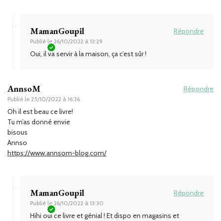
MamanGoupil
Répondre
Publié le
26/10/2022 à 13:29
Oui, il va servir à la maison, ça c’est sûr !
AnnsoM
Répondre
Publié le
25/10/2022 à 16:36
Oh il est beau ce livre!
Tu m’as donné envie
bisous
Annso
https://www.annsom-blog.com/
MamanGoupil
Répondre
Publié le
26/10/2022 à 13:30
Hihi oui ce livre et génial ! Et dispo en magasins et