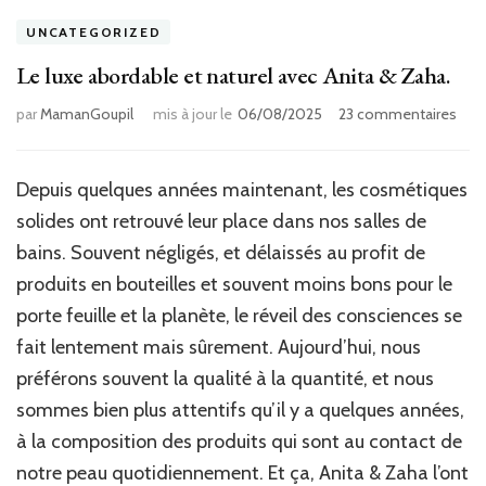
UNCATEGORIZED
Le luxe abordable et naturel avec Anita & Zaha.
sur
par
MamanGoupil
mis à jour le
06/08/2025
23 commentaires
Le
luxe
abor
Depuis quelques années maintenant, les cosmétiques
et
solides ont retrouvé leur place dans nos salles de
natu
ave
bains. Souvent négligés, et délaissés au profit de
Anit
produits en bouteilles et souvent moins bons pour le
&
porte feuille et la planète, le réveil des consciences se
Zaha
fait lentement mais sûrement. Aujourd’hui, nous
préférons souvent la qualité à la quantité, et nous
sommes bien plus attentifs qu’il y a quelques années,
à la composition des produits qui sont au contact de
notre peau quotidiennement. Et ça, Anita & Zaha l’ont