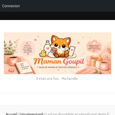
Connexion
Il était une fois… Ma famille.
Accueil
/
Uncategorized
/
Le luxe abordable et naturel avec Anita &