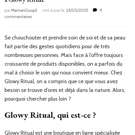
par
MamanGoupil
mis à jour le
23/05/2025
11
sur
commentaires
Prendre
soin
de
Se chouchouter et prendre soin de soi et de sa peau
sa
fait partie des gestes quotidiens pour de très
peau
avec
nombreuses personnes. Mais face à l’offre toujours
bienveillance
croissante de produits disponibles, on a parfois du
grâce
mal à choisir le soin qui nous convient mieux. Chez
à
Glowy
Glowy Ritual, on a compris que ce que vous avez
Ritual.
besoin se trouve d’ores et déjà dans la nature. Alors,
pourquoi chercher plus loin ?
Glowy Ritual, qui est-ce ?
Glowy Ritual est une boutique en ligne spécialisée