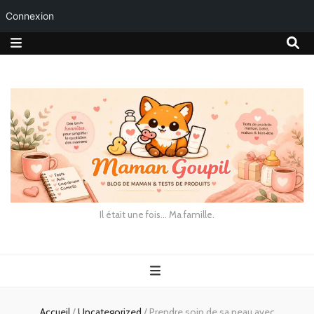
Connexion
Il était une fois… Ma famille.
Accueil
/
Uncategorized
/
Prendre soin de sa peau avec