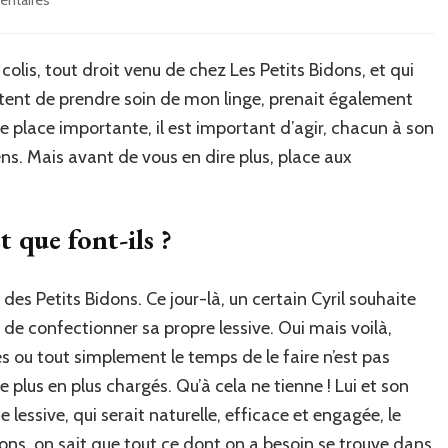
Présentation :
Les
Petits
 colis, tout droit venu de chez Les Petits Bidons, et qui
Bidons.
ontent de prendre soin de mon linge, prenait également
une place importante, il est important d’agir, chacun à son
ens. Mais avant de vous en dire plus, place aux
t que font-ils ?
des Petits Bidons. Ce jour-là, un certain Cyril souhaite
de confectionner sa propre lessive. Oui mais voilà,
s ou tout simplement le temps de le faire n’est pas
plus en plus chargés. Qu’à cela ne tienne ! Lui et son
 lessive, qui serait naturelle, efficace et engagée, le
ons, on sait que tout ce dont on a besoin se trouve dans