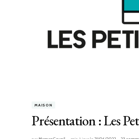
MAISON
Présentation : Les Pet
par
MamanGoupil
mis à jour le
21/06/2022
23 comme