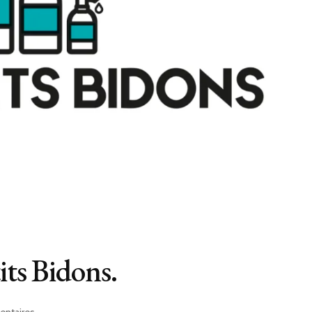
its Bidons.
sur
ntaires