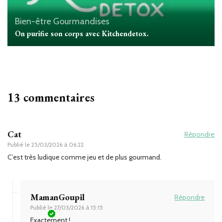
Bien-être
Gourmandises
On purifie son corps avec Kitchendetox.
13 commentaires
Cat
Répondre
Publié le
25/03/2026 à 06:22
C’est très ludique comme jeu et de plus gourmand.
MamanGoupil
Répondre
Publié le
27/03/2026 à 15:15
Exactement !