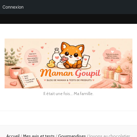
Connexion
Il était une fois… Ma famille.
Accueil
/
Mes avis et tests
/
Gourmandises
/
Jouons au chocolatier,