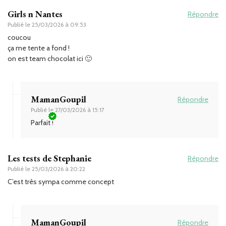
Girls n Nantes
Répondre
Publié le
25/03/2026 à 09:53
coucou
ça me tente a fond !
on est team chocolat ici 🙂
MamanGoupil
Répondre
Publié le
27/03/2026 à 15:17
Parfait !
Les tests de Stephanie
Répondre
Publié le
25/03/2026 à 20:22
C’est très sympa comme concept
MamanGoupil
Répondre