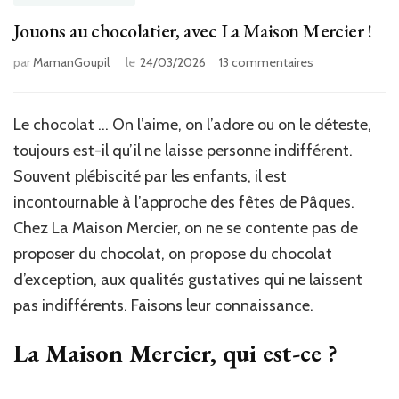
Jouons au chocolatier, avec La Maison Mercier !
sur
par
MamanGoupil
le
24/03/2026
13 commentaires
Jouons
au
chocolatier,
Le chocolat … On l’aime, on l’adore ou on le déteste,
avec
toujours est-il qu’il ne laisse personne indifférent.
La
Maison
Souvent plébiscité par les enfants, il est
Mercier
incontournable à l’approche des fêtes de Pâques.
!
Chez La Maison Mercier, on ne se contente pas de
proposer du chocolat, on propose du chocolat
d’exception, aux qualités gustatives qui ne laissent
pas indifférents. Faisons leur connaissance.
La Maison Mercier, qui est-ce ?