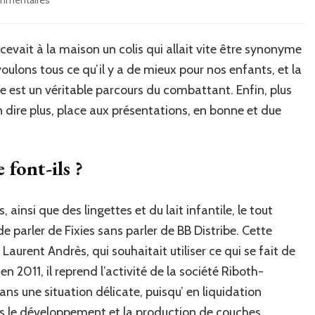
Présentation :
Les
couches
ecevait à la maison un colis qui allait vite être synonyme
Fixies
voulons tous ce qu’il y a de mieux pour nos enfants, et la
de
BB
e est un véritable parcours du combattant. Enfin, plus
Distribe.
dire plus, place aux présentations, en bonne et due
 font-ils ?
insi que des lingettes et du lait infantile, le tout
de parler de Fixies sans parler de BB Distribe. Cette
aurent Andrès, qui souhaitait utiliser ce qui se fait de
n 2011, il reprend l’activité de la société Riboth-
dans une situation délicate, puisqu’ en liquidation
 dans le développement et la production de couches