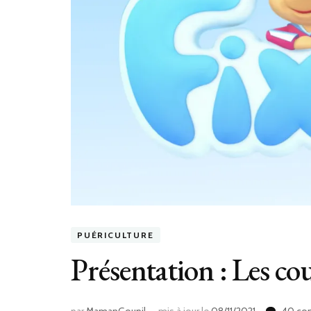
PUÉRICULTURE
Présentation : Les co
par
MamanGoupil
mis à jour le
08/11/2021
40 co