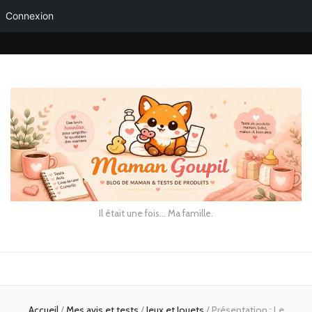
Connexion
Il était une fois… Ma famille.
Accueil
/
Mes avis et tests
/
Jeux et Jouets
/
Présentation : Le