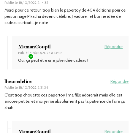
Publié le
18/10/2022 à 14:35
Merci pour ce retour, trop bien le papertoy de 404 éditions pour ce
personnage Pikachu devenu célèbre. J »adore , et bonne idée de
cadeau surtout …je note
MamanGoupil
Répondre
Publié le
26/10/2022 à 13:39
Oui, ça peut être une jolie idée cadeau !
lheuredelire
Répondre
Publié le
18/10/2022 à 21:34
C’est trop chouette ces papertoy ! ma fille adorerait mais elle est
encore petite, et moi je n’ai absolument pas la patience de faire ça
ahah
MamanGoupil
Répondre