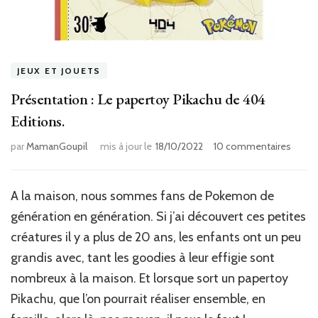
JEUX ET JOUETS
Présentation : Le papertoy Pikachu de 404
Editions.
sur
par
MamanGoupil
mis à jour le
18/10/2022
10 commentaires
Présen
Le
paper
A la maison, nous sommes fans de Pokemon de
Pikac
génération en génération. Si j’ai découvert ces petites
de
404
créatures il y a plus de 20 ans, les enfants ont un peu
Editio
grandis avec, tant les goodies à leur effigie sont
nombreux à la maison. Et lorsque sort un papertoy
Pikachu, que l’on pourrait réaliser ensemble, en