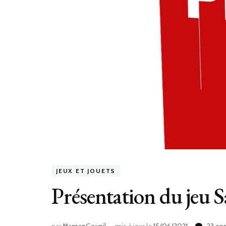
JEUX ET JOUETS
Présentation du jeu Sa
par
MamanGoupil
mis à jour le
15/06/2021
23 co