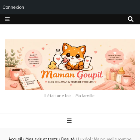
Connexion
Il était une fois… Ma famille.
Accueil
/
Mes avis et tests
/
Beauté
/
Luxéol : Ma nouvelle routine