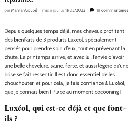
sur
par
MamanGoupil
mis à jour le
11/03/2022
18 commentaires
Lux
Ma
no
Depuis quelques temps déjà, mes cheveux profitent
rou
des bienfaits de 3 produits Luxéol, spécialement
cap
rép
pensés pour prendre soin d’eux, tout en prévenant la
chute. Le printemps arrive, et avec lui, l’envie d’avoir
une belle chevelure, saine, forte, et aussi légère qu’une
brise se fait ressentir. Il est donc essentiel de les
chouchouter, et pour cela, je fais confiance à Luxéol,
que je connais bien ! Place au moment cocooning !
Luxéol, qui est-ce déjà et que font-
ils ?