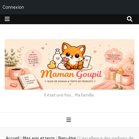
Connexion
Il était une fois… Ma famille.
Accueil
/
Mes avis et tests
/
Bien-être
/
L’excellence des parfums de