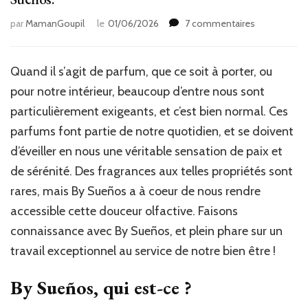
sur
par
MamanGoupil
le
01/06/2026
7 commentaires
L’excellence
des
parfums
Quand il s’agit de parfum, que ce soit à porter, ou
de
pour notre intérieur, beaucoup d’entre nous sont
Grasse
avec
particulièrement exigeants, et c’est bien normal. Ces
By
parfums font partie de notre quotidien, et se doivent
Sueños.
d’éveiller en nous une véritable sensation de paix et
de sérénité. Des fragrances aux telles propriétés sont
rares, mais By Sueños a à coeur de nous rendre
accessible cette douceur olfactive. Faisons
connaissance avec By Sueños, et plein phare sur un
travail exceptionnel au service de notre bien être !
By Sueños, qui est-ce ?