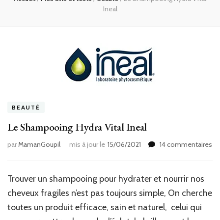
Ineal
BEAUTÉ
Le Shampooing Hydra Vital Ineal
su
par
MamanGoupil
mis à jour le
15/06/2021
14 commentaires
Le
Sh
Hy
Trouver un shampooing pour hydrater et nourrir nos
Vit
cheveux fragiles n’est pas toujours simple, On cherche
In
toutes un produit efficace, sain et naturel, celui qui