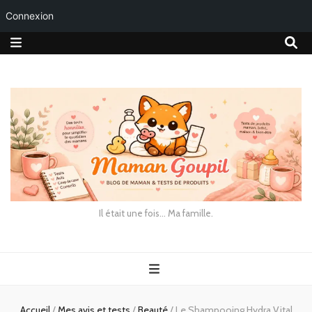
Connexion
Il était une fois… Ma famille.
Accueil
/
Mes avis et tests
/
Beauté
/
Le Shampooing Hydra Vital