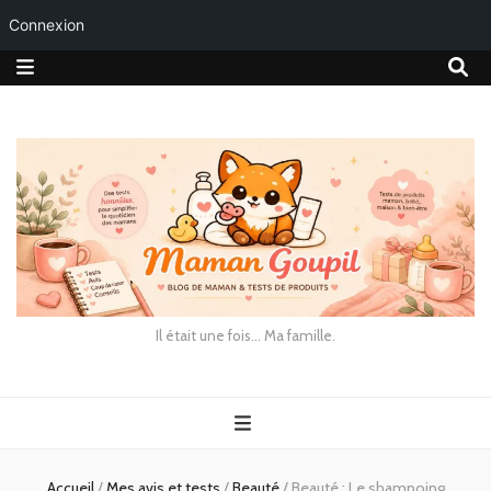
Connexion
Il était une fois… Ma famille.
Accueil
/
Mes avis et tests
/
Beauté
/
Beauté : Le shampoing