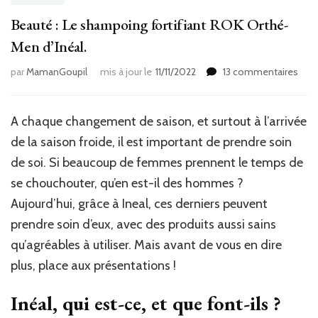
Beauté : Le shampoing fortifiant ROK Orthé-
Men d’Inéal.
sur
par
MamanGoupil
mis à jour le
11/11/2022
13 commentaires
Beau
Le
sha
A chaque changement de saison, et surtout à l’arrivée
forti
de la saison froide, il est important de prendre soin
ROK
Orth
de soi. Si beaucoup de femmes prennent le temps de
Men
se chouchouter, qu’en est-il des hommes ?
d’Iné
Aujourd’hui, grâce à Ineal, ces derniers peuvent
prendre soin d’eux, avec des produits aussi sains
qu’agréables à utiliser. Mais avant de vous en dire
plus, place aux présentations !
Inéal, qui est-ce, et que font-ils ?