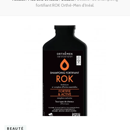
fortifiant ROK Orthé-Men d’Inéal.
BEAUTÉ